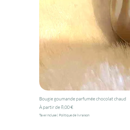
Bougie goumande parfumée chocolat chaud
Prix promotionnel
À partir de
8,00 €
Taxe Incluse
|
Politique de livraison