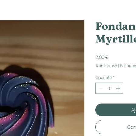
Fondan
Myrtill
Prix
2,00 €
Taxe Incluse
|
Politique
Quantité
*
Aj
Com