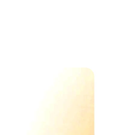
e site.
ions ou des suggestions, n’hésitez
 Nous sommes à votre écoute !
collection de N