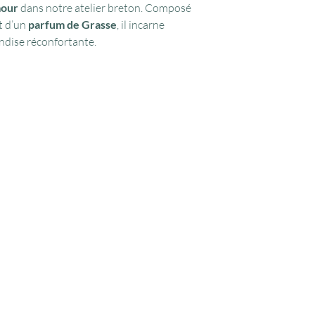
mour
dans notre atelier breton. Composé
valable 6 mois sur notr
Si vous avez des quest
t d’un
parfum de Grasse
, il incarne
pas à nous contacter.
andise réconfortante.