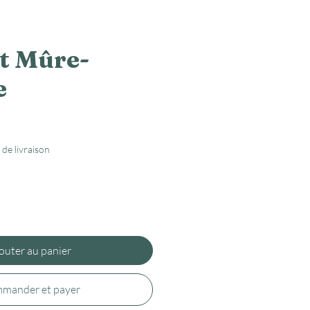
t Mûre-
e
 de livraison
outer au panier
mander et payer