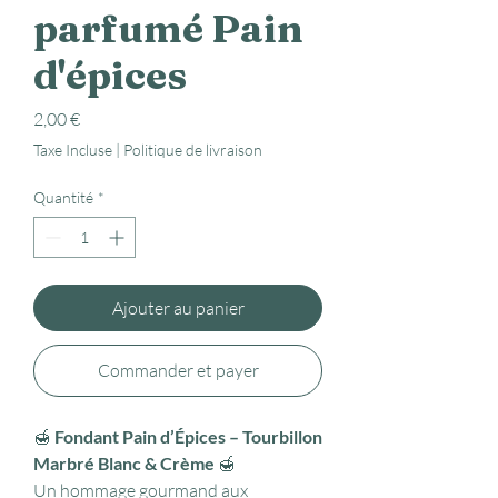
parfumé Pain
d'épices
Prix
2,00 €
Taxe Incluse
|
Politique de livraison
Quantité
*
Ajouter au panier
Commander et payer
🍯
Fondant Pain d’Épices – Tourbillon
Marbré Blanc & Crème
🍯
Un hommage gourmand aux