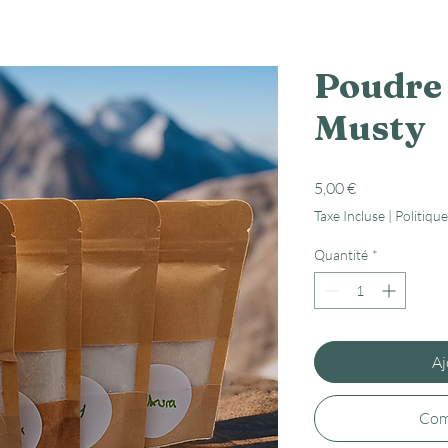
Poudre
Musty
Prix
5,00 €
Taxe Incluse
|
Politique
Quantité
*
Aj
Com