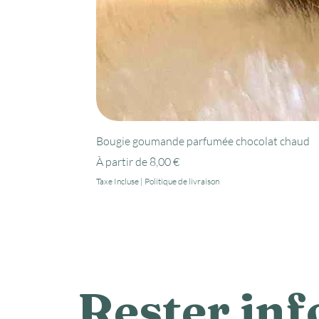
Bougie goumande parfumée chocolat chaud
Prix promotionnel
À partir de
8,00 €
Taxe Incluse
|
Politique de livraison
Rester in