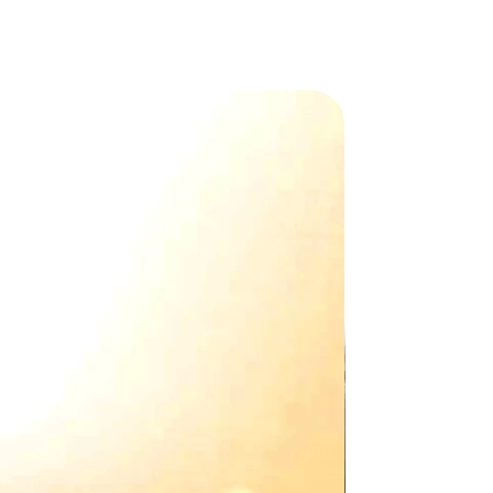
e site.
collection de N