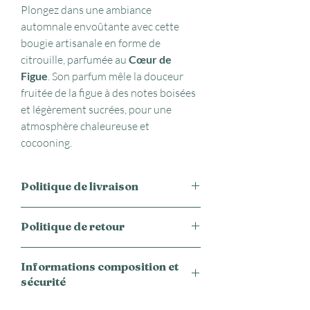
Plongez dans une ambiance
automnale envoûtante avec cette
bougie artisanale en forme de
citrouille, parfumée au
Cœur de
Figue
. Son parfum mêle la douceur
fruitée de la figue à des notes boisées
et légèrement sucrées, pour une
atmosphère chaleureuse et
cocooning.
Politique de livraison
Nous expédions nos produits vers la
Politique de retour
France métropolitaine, la Belgique, le
Luxembourg et la Suisse. Les frais
Nous espérons que vous serez pleinement
d’expédition sont calculés en fonction du
Informations composition et
satisfait de votre achat. Toutefois, si pour
poids et du volume de votre commande, et
sécurité
une raison quelconque vous n’êtes pas
vous sont indiqués au moment du
satisfait, vous disposez d’un délai de 14
paiement. Vous pouvez choisir entre
Cire de soja, parfum de Grasse, colorant.