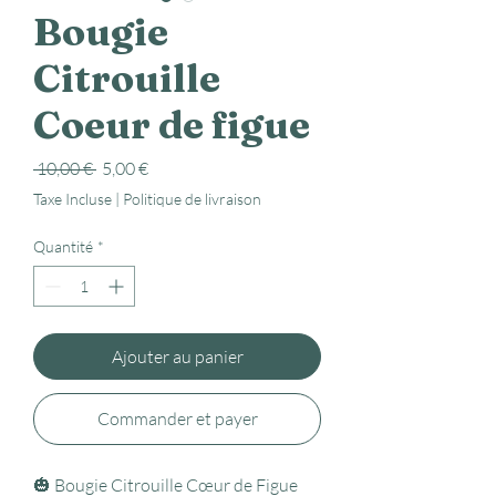
Bougie
Citrouille
Coeur de figue
Prix
Prix
 10,00 € 
5,00 €
original
promotionnel
Taxe Incluse
|
Politique de livraison
Quantité
*
Ajouter au panier
Commander et payer
🎃 Bougie Citrouille Cœur de Figue